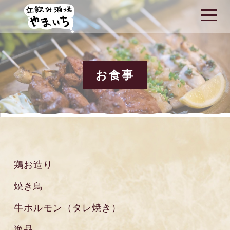
t
o
g
g
l
e
n
a
お食事
v
i
g
a
t
i
o
n
鶏お造り
焼き鳥
牛ホルモン（タレ焼き）
逸品