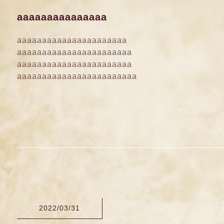
aaaaaaaaaaaaaaa
aaaaaaaaaaaaaaaaaaaaaa
aaaaaaaaaaaaaaaaaaaaaaa
aaaaaaaaaaaaaaaaaaaaaaa
aaaaaaaaaaaaaaaaaaaaaaaa
2022/03/31