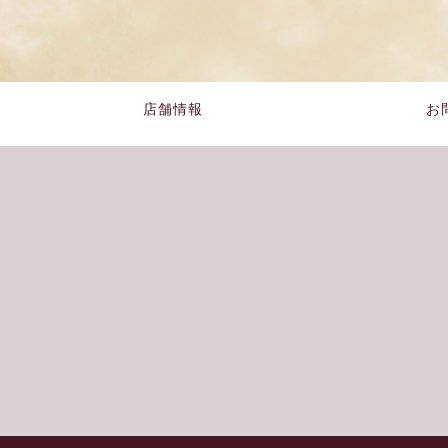
店舗情報
お