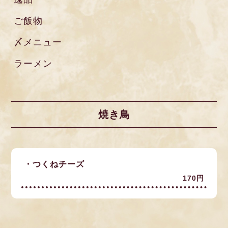
ご飯物
〆メニュー
ラーメン
焼き鳥
・つくねチーズ
170円