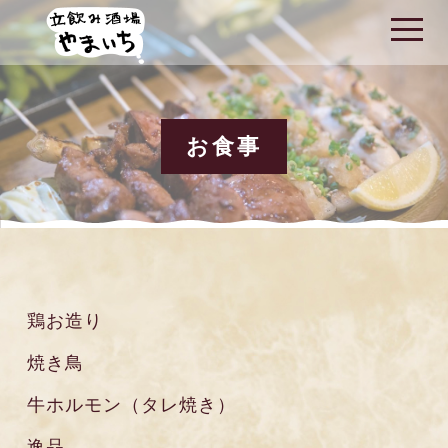
t
o
g
g
l
e
n
a
お食事
v
i
g
a
t
i
o
n
鶏お造り
焼き鳥
牛ホルモン（タレ焼き）
逸品