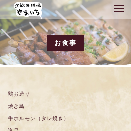
t
o
g
g
l
e
n
a
お食事
v
i
g
a
t
i
o
n
鶏お造り
焼き鳥
牛ホルモン（タレ焼き）
逸品