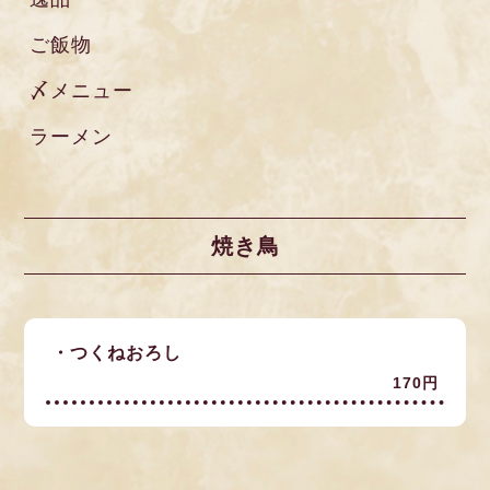
ご飯物
〆メニュー
ラーメン
焼き鳥
・つくねおろし
170円